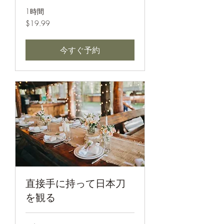
1時間
19.99
$19.99
米
ド
ル
今すぐ予約
直接手に持って日本刀
を観る