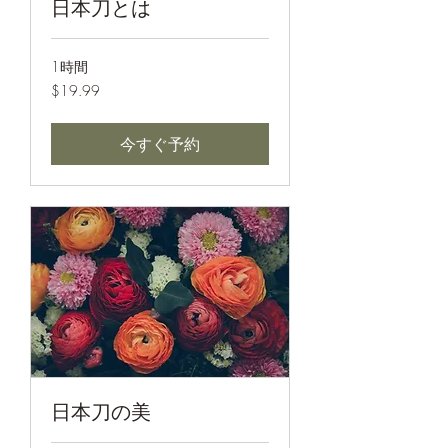
日本刀とは
1時間
19.99
$19.99
米
ド
ル
今すぐ予約
日本刀の美