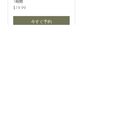
1時間
19.99
$19.99
米
ド
ル
今すぐ予約
会の趣旨について
1時間
19.99
$19.99
米