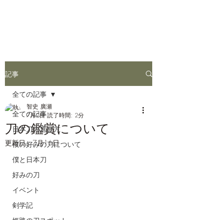
姫路お刀同好会
記事
全ての記事
智史 廣瀬
全ての記事
7月2日
読了時間: 2分
刀の鑑賞について
日本刀の選び方
更新日：
7月16日
僕の好みの刀について
僕と日本刀
好みの刀
イベント
剣学記