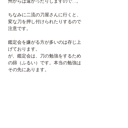
州からは遠かったりしますので...。
ちなみに二流の刀屋さんに行くと、
変な刀を押し付けられたりするので
注意です。
鑑定会を嫌がる方が多いのは存じ上
げております。
が、鑑定会は、刀の勉強をするため
の篩（ふるい）です。本当の勉強は
その先にあります。
そこまで行く方は1000人に1人です
ね。
ただ、そういう方との会話は、物凄
く楽しいのですよ！
あなたにその才が眠っているのかど
うか、是非チャレンジしてみること