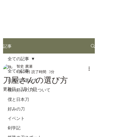
姫路お刀同好会
記事
全ての記事
智史 廣瀬
全ての記事
6月28日
読了時間: 3分
刀屋さんの選び方
日本刀の選び方
更新日：
7月16日
僕の好みの刀について
僕と日本刀
好みの刀
イベント
剣学記