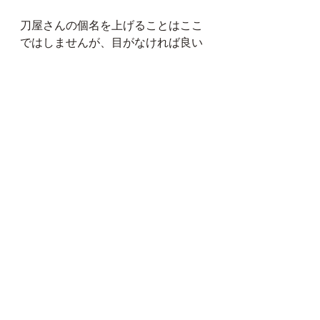
刀屋さんの個名を上げることはここ
ではしませんが、目がなければ良い
ものは手に入りませんし、二流の刀
屋さんに行くことは時間の無駄で
す。
けして安い買い物ではないのですか
ら、もし刀を買おうと思うのであれ
ば、絶対に支部で目を上げられた
後。信用できる方の紹介で行かれる
ことをお勧めします。
あ、「刀の読み下し」については、
またいつかご説明いたします。