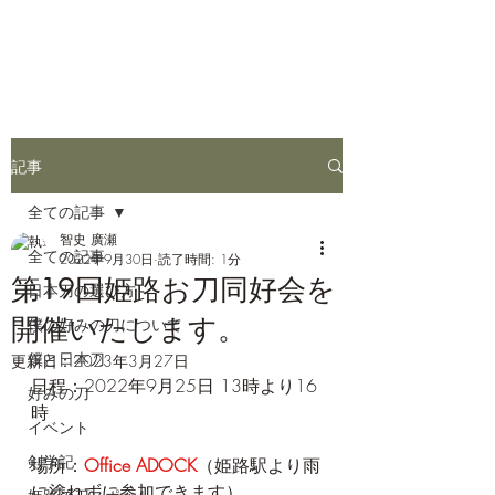
姫路お刀同好会
記事
全ての記事
智史 廣瀬
全ての記事
2022年9月30日
読了時間: 1分
第19回姫路お刀同好会を
日本刀の選び方
開催いたします。
僕の好みの刀について
僕と日本刀
更新日：
2023年3月27日
日程：2022年9月25日 13時より16
好みの刀
時
イベント
剣学記
場所：
Office ADOCK
（姫路駅より雨
に塗れずに参加できます）