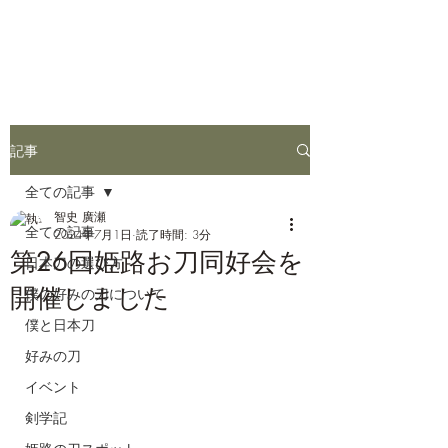
姫路お刀同好会
記事
全ての記事
智史 廣瀬
全ての記事
2024年7月1日
読了時間: 3分
第26回姫路お刀同好会を
日本刀の選び方
開催しました
僕の好みの刀について
僕と日本刀
好みの刀
イベント
剣学記