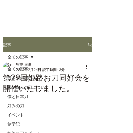
姫路お刀同好会
記事
全ての記事
智史 廣瀬
全ての記事
2025年2月24日
読了時間: 3分
第29回姫路お刀同好会を
日本刀の選び方
開催いたしました。
僕の好みの刀について
僕と日本刀
好みの刀
イベント
剣学記